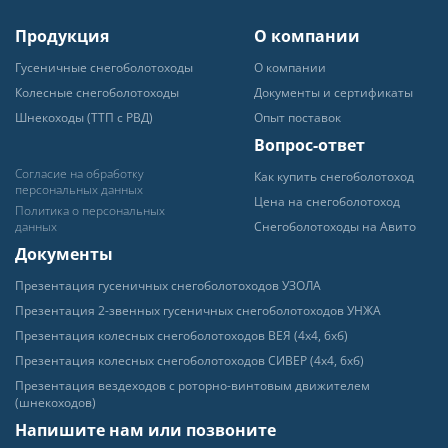
Продукция
О компании
Гусеничные снегоболотоходы
О компании
Колесные снегоболотоходы
Документы и сертификаты
Шнекоходы (ТТП с РВД)
Опыт поставок
Вопрос-ответ
Согласие на обработку
Как купить снегоболотоход
персональных данных
Цена на снегоболотоход
Политика о персональных
данных
Снегоболотоходы на Авито
Документы
Пpeзeнтaция гyceничных
снегоболотоходов УЗОЛА
Презентация 2-звенных гусеничных
снегоболотоходов УНЖА
Презентация колесных
снегоболотоходов ВЕЯ (4х4, 6хб)
Презентация колесных
снегоболотоходов СИВЕР (4х4, 6хб)
Презентация вездеходов с роторно-
винтовым движителем
(шнекоходов)
Напишите нам или позвоните