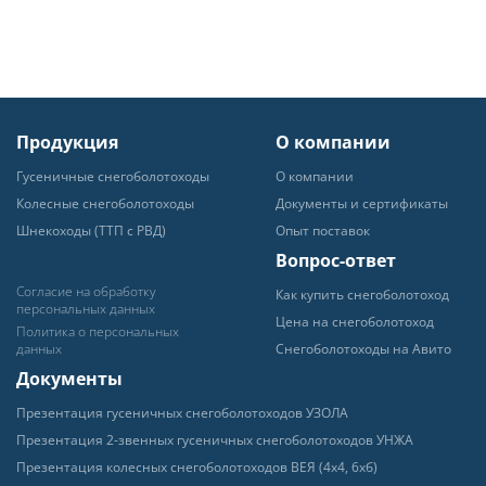
Продукция
О компании
Гусеничные снегоболотоходы
О компании
Колесные снегоболотоходы
Документы и сертификаты
Шнекоходы (ТТП с РВД)
Опыт поставок
Вопрос-ответ
Согласие на обработку
Как купить снегоболотоход
персональных данных
Цена на снегоболотоход
Политика о персональных
данных
Снегоболотоходы на Авито
Документы
Пpeзeнтaция гyceничных
снегоболотоходов УЗОЛА
Презентация 2-звенных гусеничных
снегоболотоходов УНЖА
Презентация колесных
снегоболотоходов ВЕЯ (4х4, 6хб)