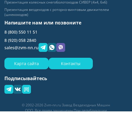
Презентация колесных
снегоболотоходов СИВЕР (4х4, 6хб)
Презентация вездеходов с роторно-
винтовым движителем
(шнекоходов)
Напишите нам или позвоните
8 (800) 550 11 51
8 (920) 058 2840
sales@zvm-nn.ru
Карта сайта
Контакты
Подписывайтесь
© 2002-2026 Zvm-nn.ru Завод Вездеходных Машин
ООО. Все права защищены
При републикации
материалов активная ссылка на сайт zvm-nn.ru
обязательна
Разработка сайта