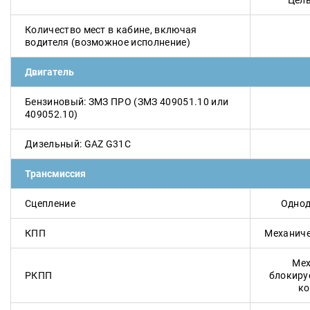
Цель
Количество мест в кабине, включая
водителя (возможное исполнение)
Двигатель
Бензиновый: ЗМЗ ПРО (ЗМЗ 409051.10 или
409052.10)
Дизельный: GAZ G31C
Трансмиссия
Сцепление
Однод
КПП
Механиче
Мех
РКПП
блокир
ко