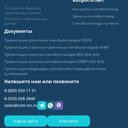
Согласие на обработку
Как купить снегоболотоход
персональных данных
Цена на снегоболотоход
Политика о персональных
данных
Снегоболотоходы на Авито
Документы
Пpeзeнтaция гyceничных
снегоболотоходов УЗОЛА
Презентация 2-звенных гусеничных
снегоболотоходов УНЖА
Презентация колесных
снегоболотоходов ВЕЯ (4х4, 6хб)
Презентация колесных
снегоболотоходов СИВЕР (4х4, 6хб)
Презентация вездеходов с роторно-
винтовым движителем
(шнекоходов)
Напишите нам или позвоните
8 (800) 550 11 51
8 (920) 058 2840
sales@zvm-nn.ru
Карта сайта
Контакты